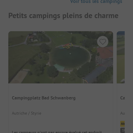
Voir tous les campings
Petits campings pleins de charme
Campingplatz Bad Schwanberg
Campi
Autriche / Styrie
Autrich
Cl
F
10
Les campeurs n'ont pas encore évalué cet endroit