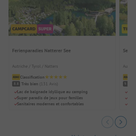
Ferienparadies Natterer See
Seeca
Autriche / Tyrol / Natters
Autrich
Classification
Cl
Très bien
(
131
Avis
)
F
8.8
9.9
Lac de baignade idyllique au camping
Vue 
Super paradis de jeux pour familles
Pour
Sanitaires modernes et confortables
Ambi