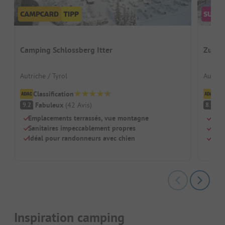
Camping Schlossberg Itter
Zugsp
Autriche / Tyrol
Autrich
Classification
Cl
Fabuleux
(
42
Avis
)
Tr
9.2
8.9
Emplacements terrassés, vue montagne
Près
Sanitaires impeccablement propres
Supe
Idéal pour randonneurs avec chien
Bain
Inspiration camping