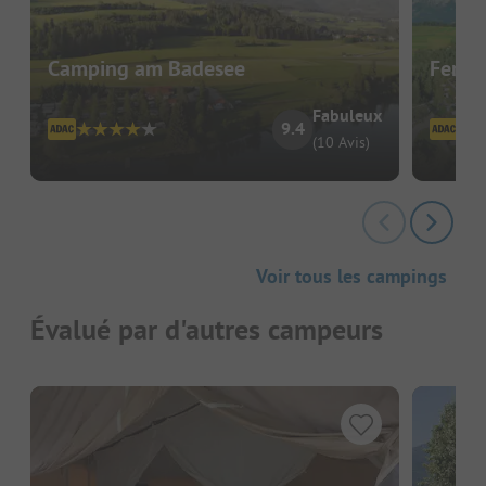
Camping am Badesee
Ferie
Fabuleux
9.4
(10 Avis)
Voir tous les campings
Évalué par d'autres campeurs