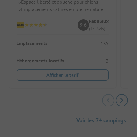
Espace liberté et douche pour chiens
Ai
Emplacements calmes en pleine nature
Mo
Fabuleux
9.6
(44 Avis)
Emplacements
Emp
135
Hébergements locatifs
Héb
3
Afficher le tarif
Voir les 74 campings