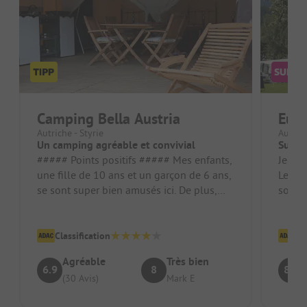
Camping Bella Austria
Euro
Autriche - Styrie
Autric
Un camping agréable et convivial
Super 
##### Points positifs ##### Mes enfants,
Je ne 
une fille de 10 ans et un garçon de 6 ans,
Les e
se sont super bien amusés ici. De plus,
sont g
tout était propre et bie...
sont u
Classification
Cl
Agréable
Très bien
6.9
8
8.9
(30 Avis)
Mark E