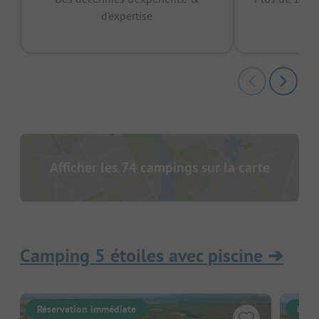
d’expertise
12 
Afficher les 74 campings sur la carte
Camping 5 étoiles avec piscine
➔
Réservation immédiate
Rése