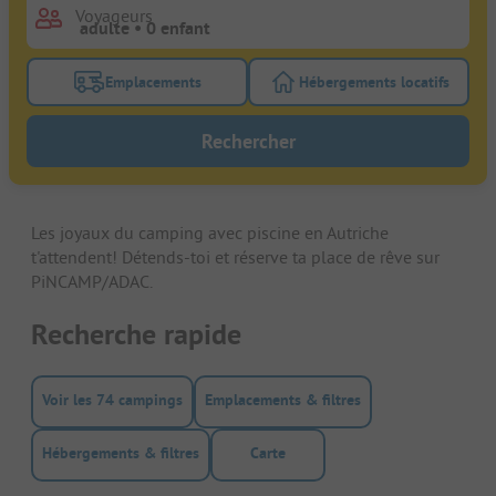
Voyageurs
Emplacements
Hébergements locatifs
Activez le bouton de filtre emplacements pour rech
Activez le bouton de
Rechercher
Les joyaux du camping avec piscine en Autriche
t'attendent! Détends-toi et réserve ta place de rêve sur
PiNCAMP/ADAC.
Recherche rapide
Voir les 74 campings
Emplacements & filtres
Hébergements & filtres
Carte