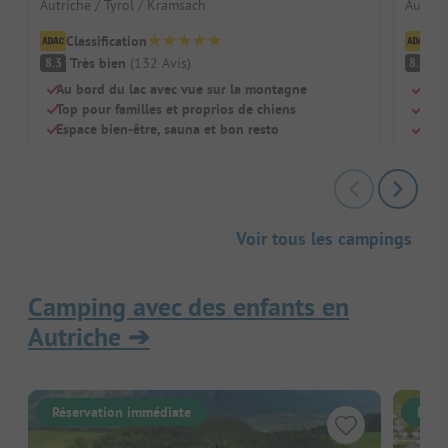
Autriche / Tyrol / Kramsach
Autrich
Classification
Cl
Très bien
(
132
Avis
)
Tr
8.3
8.7
Au bord du lac avec vue sur la montagne
Pisc
Top pour familles et proprios de chiens
Chie
Espace bien-être, sauna et bon resto
Adap
Voir tous les campings
Camping avec des enfants en
Autriche
➔
Réservation immédiate
Rése