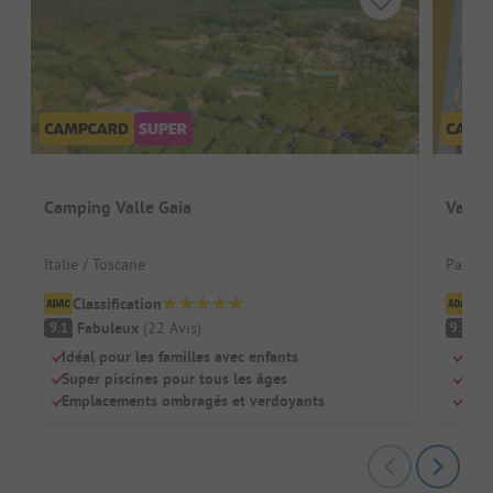
Camping Valle Gaia
Vakan
Italie / Toscane
Pays-B
Classification
Cl
Fabuleux
(
22
Avis
)
F
9.1
9.3
Idéal pour les familles avec enfants
Pisc
Super piscines pour tous les âges
Sani
Emplacements ombragés et verdoyants
Chie