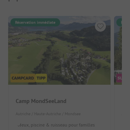
Réservation immédiate
Rése
Camp MondSeeLand
Eur
Autriche / Haute-Autriche / Mondsee
Autr
Jeux, piscine & ruisseau pour familles
Al