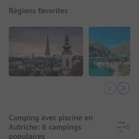
Régions favorites
Camping en Haute-Autriche
(29)
Camping en Carinthi
Camping avec piscine en
Infos
Autriche: 6 campings
sur le
tri
populaires