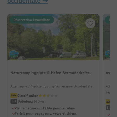
occidentale
➔
Réservation immédiate
Rése
Naturcampingplatz & Hafen Bermudadreieck
ostse
Allemagne / Mecklembourg-Poméranie-Occidentale
Allema
Hohenk
Classification
Fabuleux
(
4
Avis
)
9.8
Cl
Tr
8.2
Pleine nature sur l'Elde pour le calme
Parfait pour pagayeurs, vélos et chiens
Adap