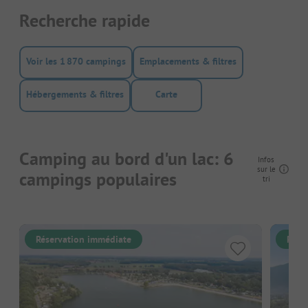
Recherche rapide
Voir les 1 870 campings
Emplacements & filtres
Hébergements & filtres
Carte
Camping au bord d'un lac: 6
Infos
sur le
campings populaires
tri
Réservation immédiate
Rése