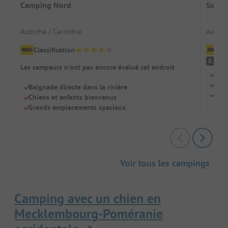
Camping Nord
Sonne
Autriche / Carinthie
Autrich
Classification
Cl
Tr
8.5
Les campeurs n'ont pas encore évalué cet endroit
Étan
Para
Baignade directe dans la rivière
Gest
Chiens et enfants bienvenus
Grands emplacements spacieux
Voir tous les campings
Camping avec un chien en
Mecklembourg-Poméranie