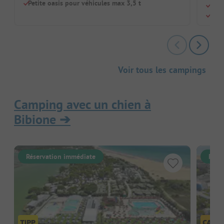
Petite oasis pour véhicules max 3,5 t
Rest
Épic
Voir tous les campings
Camping avec un chien à
Bibione
➔
Réservation immédiate
Rése