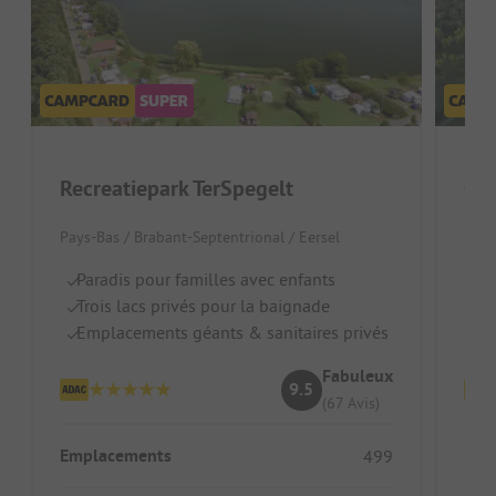
Recreatiepark TerSpegelt
Cam
Pays-Bas / Brabant-Septentrional / Eersel
Suis
Paradis pour familles avec enfants
Be
Trois lacs privés pour la baignade
Ac
Emplacements géants & sanitaires privés
G
Fabuleux
9.5
(67 Avis)
Emplacements
Emp
499