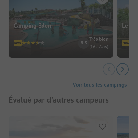
Camping Eden
Le Pal
Très bien
8.3
(162 Avis)
Voir tous les campings
Évalué par d'autres campeurs