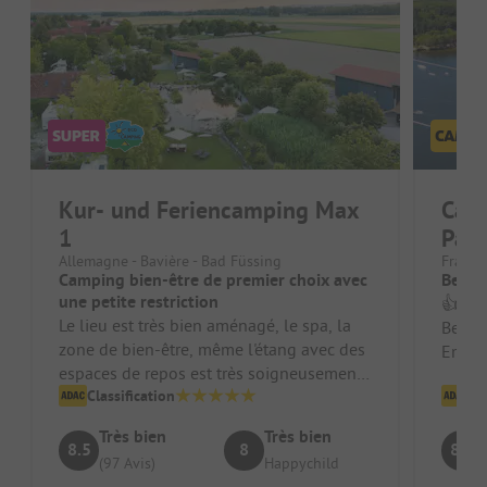
Kur- und Feriencamping Max
Camp
1
Par
Allemagne - Bavière - Bad Füssing
France
Camping bien-être de premier choix avec
Beauc
une petite restriction
👍 Belle r
Le lieu est très bien aménagé, le spa, la
Beauc
zone de bien-être, même l'étang avec des
Empla
espaces de repos est très soigneusement
confort, l
conçu. Les installations s...
Classification
Cl
Empla
Très bien
Très bien
8.5
8
8.8
(97 Avis)
Happychild