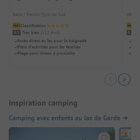
Italie / Trentin-Tyrol du Sud
Allema
Classification
Cl
Très bien
(
112
Avis
)
Tr
8.5
8.5
Accès direct au lac pour la baignade
Plag
Plein d'activités pour les familles
Pisc
Plage pour chiens à proximité
Adap
Inspiration camping
Camping avec enfants au lac de Garde
➔