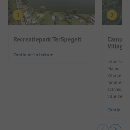
Recreatiepark TerSpegelt
Campofe
Village
Continuer la lecture
Situé sur la
Majeur, le
Village est
familles av
actives. À 
ville de Loc
Continuer l