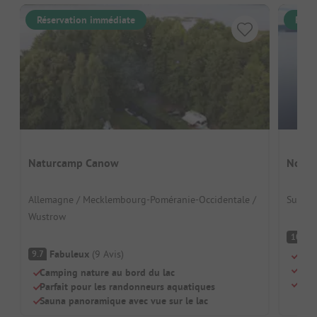
Réservation immédiate
Rése
Naturcamp Canow
Norra
Allemagne / Mecklembourg-Poméranie-Occidentale /
Suède 
Wustrow
F
10
Fabuleux
(
9
Avis
)
9.7
Dire
Idéa
Camping nature au bord du lac
Ouve
Parfait pour les randonneurs aquatiques
Sauna panoramique avec vue sur le lac