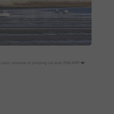
fs
 pour caravane et camping-car avec PiNCAMP. ❤️️