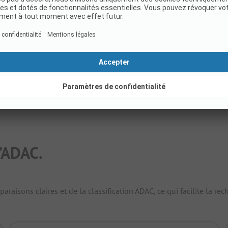
Emplacements
187
Hébergements locatifs
260
Afficher le tarif
’ADAC.
raisons claires et de la classification ADAC, ce qui facilite la r