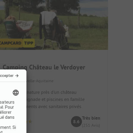
Camping Château le Verdoyer
France / Nouvelle-Aquitaine
Vacances nature près d'un château
Lac de baignade et piscines en famille
Emplacements avec sanitaires privés
Très bien
8.6
(251 Avis)