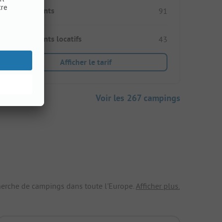
Emplacements
91
Hébergements locatifs
43
Afficher le tarif
Voir les 267 campings
echerche de campings dans toute l'Europe.
Afficher plus.