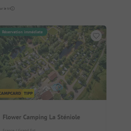
ur le tri
Réservation immédiate
Flower Camping La Sténiole
France / Grand Est