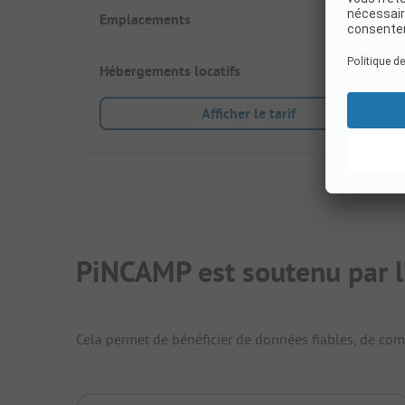
Emplacements
145
Hébergements locatifs
58
Afficher le tarif
PiNCAMP est soutenu par l
Cela permet de bénéficier de données fiables, de compa