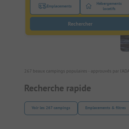
Hébergements
Emplacements
Activez le bouton de filtre emplacements
Activez le bo
locatifs
Rechercher
267 beaux campings populaires - approuvés par l'ADA
Recherche rapide
Voir les 267 campings
Emplacements & filtres