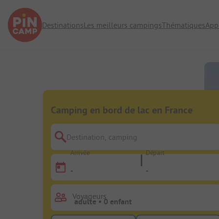
Destinations
Les meilleurs campings
Thématiques
App
Camping en bord de lac en France
Destination, camping
Arrivée
Départ
-
-
Voyageurs