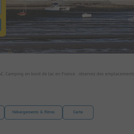
 pour rechercher emplacements
uton de filtre hebergements-locatifs pour rechercher hebergements-locati
C. Camping en bord de lac en France : réservez des emplacements
Hébergements & filtres
Carte