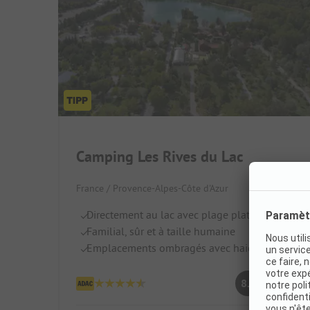
Camping Les Rives du Lac
France / Provence-Alpes-Côte d'Azur
Directement au lac avec plage plate
Familial, sûr et à taille humaine
Emplacements ombragés avec haies
Très bien
8.8
(318 Avis)