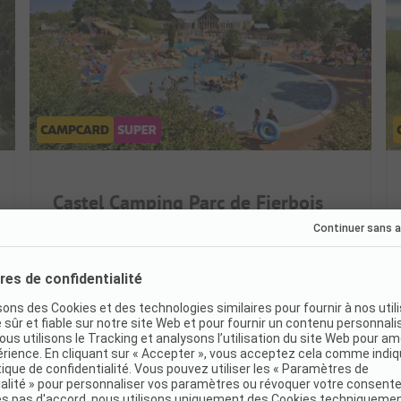
Castel Camping Parc de Fierbois
France / Centre
Lac de baignade, plage et piscines
Plein d'animations pour les -12 ans
Grands emplacements & cabanes perchées
Très bien
8
(1211 Avis)