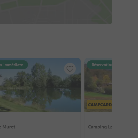
on immédiate
Réservation immédiate
e Muret
Camping Le Soustran