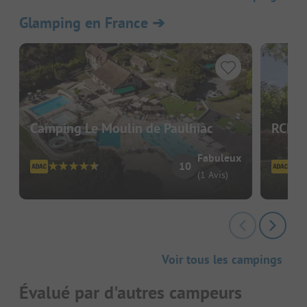
Glamping en France
➔
Camping Le Moulin de Paulhiac
RCN l
Fabuleux
10
(1 Avis)
Voir tous les campings
Évalué par d'autres campeurs