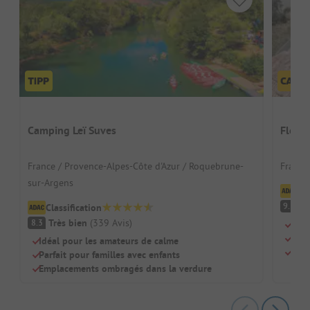
Camping Leï Suves
Flowe
France / Provence-Alpes-Côte d'Azur / Roquebrune-
France
sur-Argens
Cl
F
9.5
Classification
Très bien
(
339
Avis
)
8.3
Idéa
Pisc
Idéal pour les amateurs de calme
Gran
Parfait pour familles avec enfants
Emplacements ombragés dans la verdure