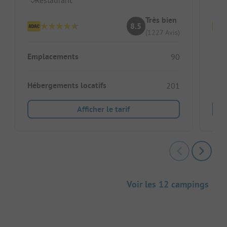
Très bien
8.5
(1227 Avis)
Emplacements
Emp
90
Hébergements locatifs
Héb
201
Afficher le tarif
Voir les 12 campings