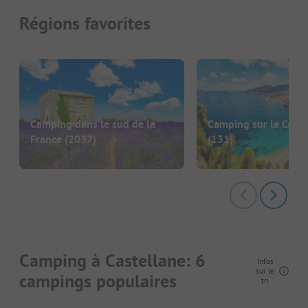
Régions favorites
Camping dans le sud de la
Camping sur la Côte 
France
(2037)
(131)
Camping à Castellane: 6
Infos
sur le
campings populaires
tri