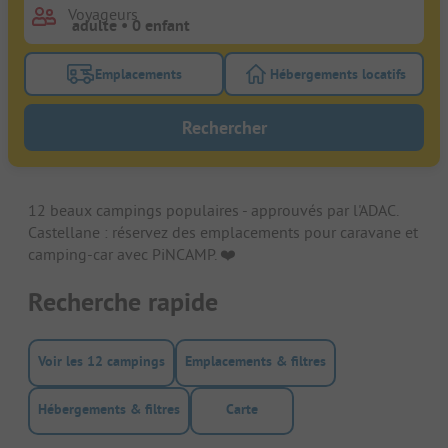
Voyageurs
Emplacements
Hébergements locatifs
Activez le bouton de filtre emplacements pour rech
Activez le bouton de
Rechercher
12 beaux campings populaires - approuvés par l'ADAC.
Castellane : réservez des emplacements pour caravane et
camping-car avec PiNCAMP. ❤️️
Recherche rapide
Voir les 12 campings
Emplacements & filtres
Hébergements & filtres
Carte