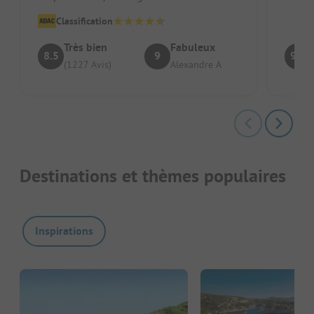
Présence ventilo Emplacement sans vis à
Classification
vis #...
Très bien
Fabuleux
8.5
9
9.4
(1227 Avis)
Alexandre A
Destinations et thèmes populaires
Inspirations