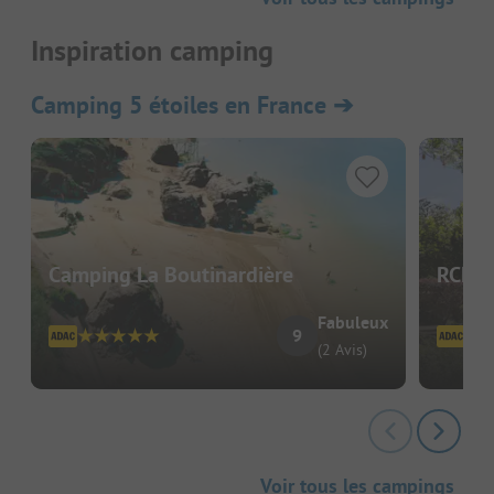
Inspiration camping
Camping 5 étoiles en France
➔
Camping La Boutinardière
RCN l
Fabuleux
9
(2 Avis)
Voir tous les campings