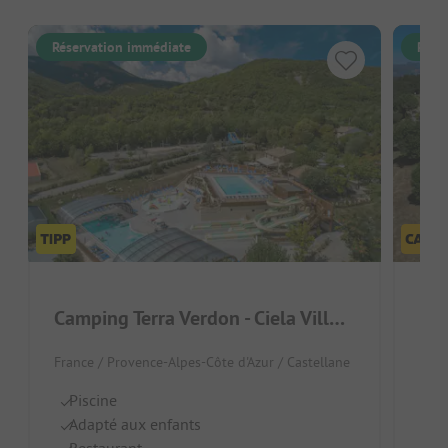
Réservation immédiate
Rése
Camping Terra Verdon - Ciela Village
RCN
France / Provence-Alpes-Côte d'Azur / Castellane
Fran
Piscine
Pi
Adapté aux enfants
R
Restaurant
B