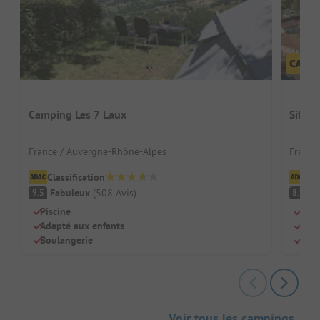
Camping Les 7 Laux
Sites
France / Auvergne-Rhône-Alpes
France
Classification
Cl
Fabuleux
(
508
Avis
)
Tr
9.5
8.9
Piscine
Idyl
Adapté aux enfants
Pisc
Boulangerie
Idéa
Voir tous les campings