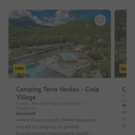
Camping Terra Verdon - Ciela
Cam
Village
France
Castel
France - Provence-Alpes-Côte d'Azur -
Petit 
Castellane
##### Po
Excellent
et la 
##### Points positifs ##### Animation
Empla
Accueil Le camping en général
Foncti
Emplacement/Hébergement locatif: