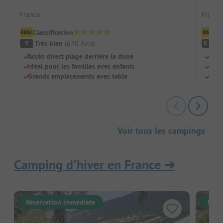
France
France 
Classification
Cl
Très bien
(
670
Avis
)
Tr
9
8.6
Accès direct plage derrière la dune
Parf
Idéal pour les familles avec enfants
Gran
Grands emplacements avec table
Plag
Voir tous les campings
Camping d'hiver en France
➔
Réservation immédiate
Rése